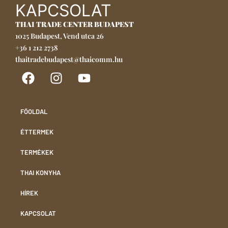
KAPCSOLAT
THAI TRADE CENTER BUDAPEST
1025 Budapest, Vend utca 26
+36 1 212 2738
thaitradebudapest@thaicomm.hu
FŐOLDAL
ÉTTERMEK
TERMÉKEK
THAI KONYHA
HÍREK
KAPCSOLAT