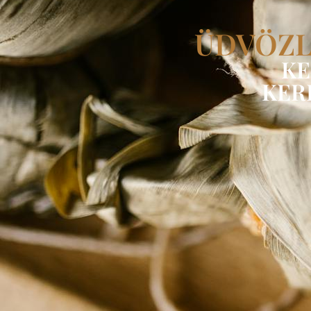
ÜDVÖZL
KE
KER