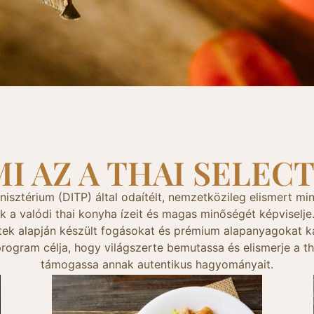
MI AZ A THAI SELECT
sztérium (DITP) által odaítélt, nemzetközileg elismert min
 a valódi thai konyha ízeit és magas minőségét képviselje.
eptek alapján készült fogásokat és prémium alapanyagokat k
rogram célja, hogy világszerte bemutassa és elismerje a t
támogassa annak autentikus hagyományait.