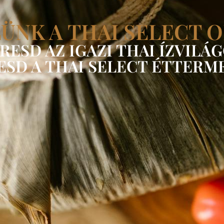
ÜNK A THAI SELECT 
RESD AZ IGAZI THAI ÍZVILÁ
ESD A THAI SELECT ÉTTERM