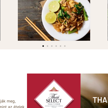
I SELECT CASUAL
THA
ják meg,
mint az ételek