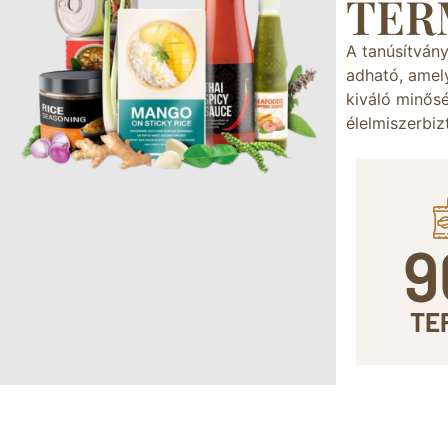
TER
A tanúsítván
adható, amely
kiváló minős
élelmiszerbiz
9
TE