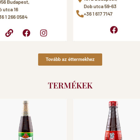
056 Budapest,
Dob utca 59-63
ó utca 16
+36 1 617 7147
36 1 266 0584
Tovább az éttermekhez
TERMÉKEK