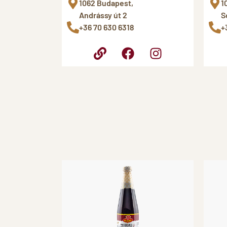
1062 Budapest,
1
Andrássy út 2
S
+36 70 630 6318
+