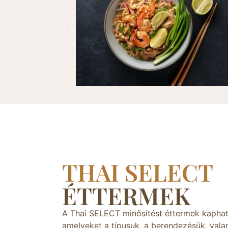
THAI SELECT
ÉTTERMEK
 SELECT 3-
LLAGOS ÉTTERMEK
THA
A Thai SELECT minősítést éttermek kaphat
amelyeket a típusuk, a berendezésük, vala