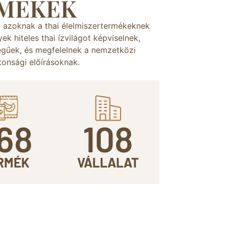
MÉKEK
y azoknak a thai élelmiszertermékeknek
ek hiteles thai ízvilágot képviselnek,
égűek, és megfelelnek a nemzetközi
tonsági előírásoknak.
68
108
RMÉK
VÁLLALAT